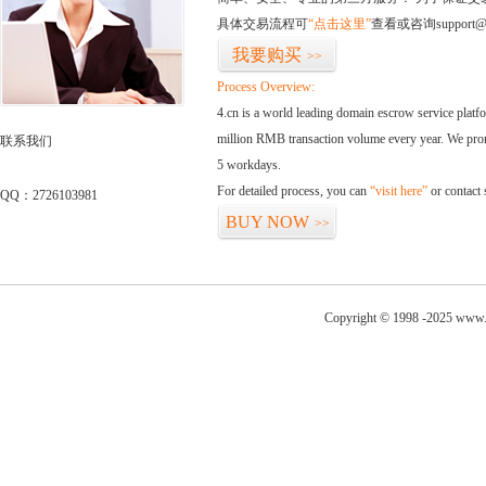
具体交易流程可
“点击这里”
查看或咨询support@
我要购买
>>
Process Overview:
4.cn is a world leading domain escrow service plat
million RMB transaction volume every year. We promi
联系我们
5 workdays.
For detailed process, you can
“visit here”
or contact
QQ：2726103981
BUY NOW
>>
Copyright © 1998 -2025 www.c