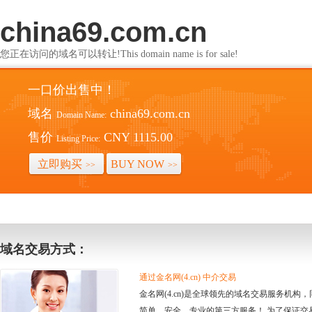
china69.com.cn
您正在访问的域名可以转让!This domain name is for sale!
一口价出售中！
域名
china69.com.cn
Domain Name:
售价
CNY 1115.00
Listing Price:
立即购买
BUY NOW
>>
>>
域名交易方式：
通过金名网(4.cn) 中介交易
金名网(4.cn)是全球领先的域名交易服务机
简单、安全、专业的第三方服务！ 为了保证交